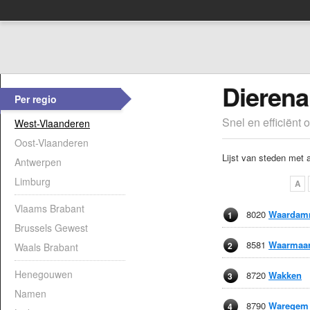
Dierena
Per regio
Snel en efficiënt 
West-Vlaanderen
Oost-Vlaanderen
Lijst van steden met 
Antwerpen
Limburg
A
Vlaams Brabant
8020
Waardam
1
Brussels Gewest
8581
Waarmaa
2
Waals Brabant
Henegouwen
8720
Wakken
3
Namen
8790
Waregem
4