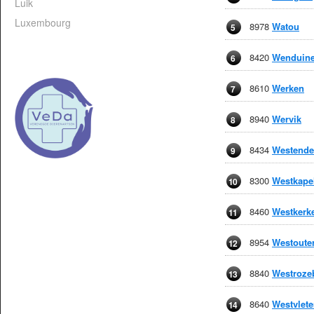
Luik
Luxembourg
8978
Watou
5
8420
Wenduin
6
8610
Werken
7
8940
Wervik
8
8434
Westende
9
8300
Westkape
10
8460
Westkerk
11
8954
Westoute
12
8840
Westroze
13
8640
Westvlete
14