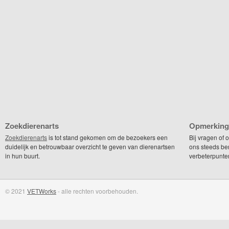
Zoekdierenarts
Opmerking
Zoekdierenarts
is tot stand gekomen om de bezoekers een
Bij vragen of
duidelijk en betrouwbaar overzicht te geven van dierenartsen
ons steeds be
in hun buurt.
verbeterpunte
© 2021
VETWorks
- alle rechten voorbehouden.