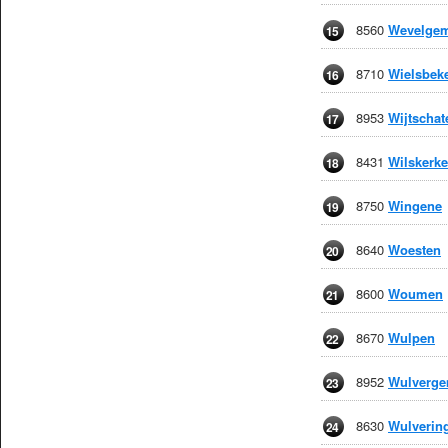
8560
Wevelge
15
8710
Wielsbek
16
8953
Wijtschat
17
8431
Wilskerke
18
8750
Wingene
19
8640
Woesten
20
8600
Woumen
21
8670
Wulpen
22
8952
Wulverg
23
8630
Wulverin
24