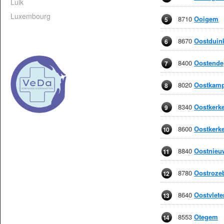
Luik
Luxembourg
8710
Ooigem
5
8670
Oostduin
6
8400
Oostende
7
8020
Oostkam
8
8340
Oostkerk
9
8600
Oostkerke
10
8840
Oostnieu
11
8780
Oostroze
12
8640
Oostvlete
13
8553
Otegem
14