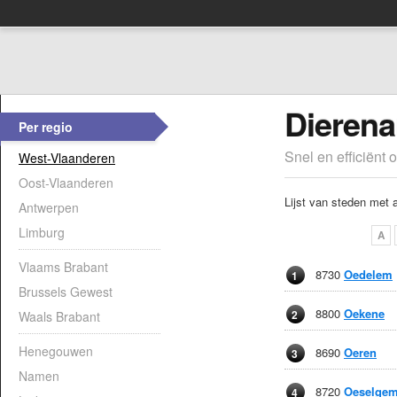
Dierena
Per regio
Snel en efficiënt 
West-Vlaanderen
Oost-Vlaanderen
Lijst van steden met 
Antwerpen
Limburg
A
Vlaams Brabant
8730
Oedelem
1
Brussels Gewest
8800
Oekene
2
Waals Brabant
Henegouwen
8690
Oeren
3
Namen
8720
Oeselge
4