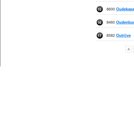
8600
Oudekape
15
8460
Oudenbu
16
8582
Outrijve
17
A