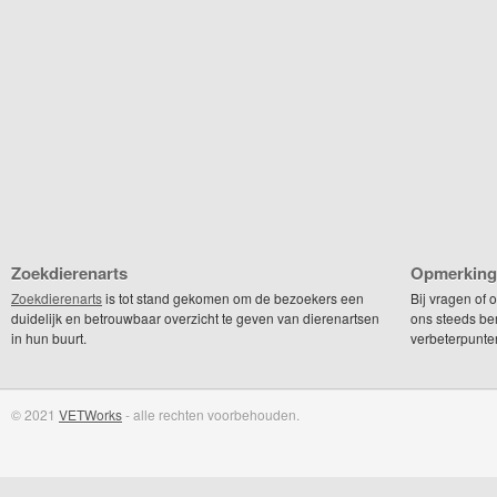
Zoekdierenarts
Opmerking
Zoekdierenarts
is tot stand gekomen om de bezoekers een
Bij vragen of
duidelijk en betrouwbaar overzicht te geven van dierenartsen
ons steeds be
in hun buurt.
verbeterpunte
© 2021
VETWorks
- alle rechten voorbehouden.