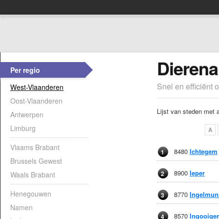
Dierena
Per regio
Snel en efficiënt 
West-Vlaanderen
Oost-Vlaanderen
Lijst van steden met 
Antwerpen
Limburg
A
Vlaams Brabant
8480
Ichtegem
1
Brussels Gewest
8900
Ieper
2
Waals Brabant
Henegouwen
8770
Ingelmun
3
Namen
8570
Ingooige
4