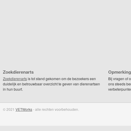
Zoekdierenarts
Opmerking
Zoekdierenarts
is tot stand gekomen om de bezoekers een
Bij vragen of
duidelijk en betrouwbaar overzicht te geven van dierenartsen
ons steeds be
in hun buurt.
verbeterpunte
© 2021
VETWorks
- alle rechten voorbehouden.