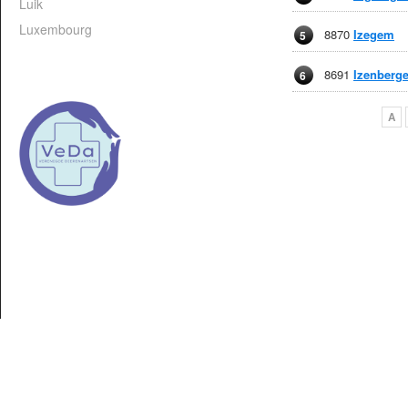
Luik
Luxembourg
8870
Izegem
5
8691
Izenberg
6
A