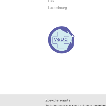
Luik
Luxembourg
Zoekdierenarts
Zoekdierenarts
is tot stand gekomen om de be