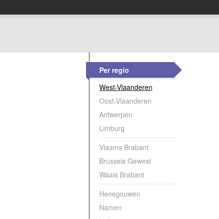
Per regio
West-Vlaanderen
Oost-Vlaanderen
Antwerpen
Limburg
Vlaams Brabant
Brussels Gewest
Waals Brabant
Henegouwen
Namen