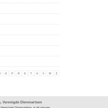
N
O
P
R
S
T
U
V
W
Z
, Verenigde Dierenartsen
 Verenigde Dierenartsen, is dé nieuwe