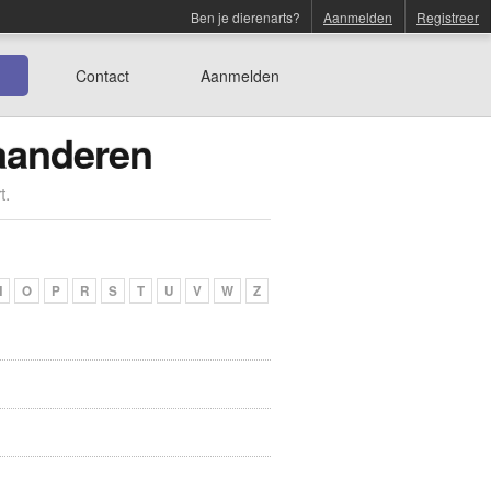
Ben je dierenarts?
Aanmelden
Registreer
Contact
Aanmelden
laanderen
t.
N
O
P
R
S
T
U
V
W
Z