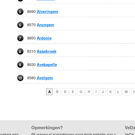
8690
Alveringem
5
8570
Anzegem
6
8850
Ardooie
7
8310
Assebroek
8
8630
Avekapelle
9
8580
Avelgem
10
A
B
D
E
G
H
I
J
K
L
M
Opmerkingen?
VeDa
zoekers een
Bij vragen of opmerkingen rond deze website, kan u
VeDa,