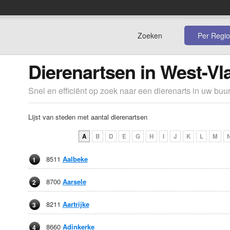
Zoeken
Per Regio
Dierenartsen in West-V
Snel en efficiënt op zoek naar een dierenarts in uw buur
Lijst van steden met aantal dierenartsen
A
B
D
E
G
H
I
J
K
L
M
8511
Aalbeke
1
8700
Aarsele
2
8211
Aartrijke
3
8660
Adinkerke
4